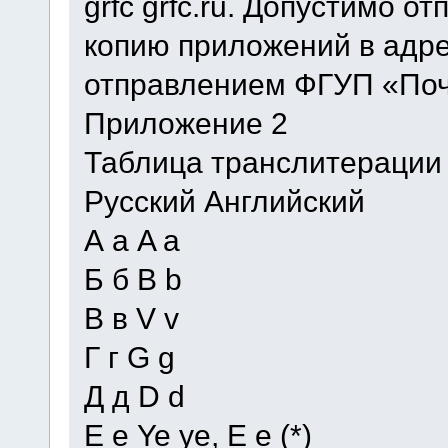
grfc grfc.ru. Допустимо о
копию приложений в адр
отправлением ФГУП «Поч
Приложение 2
Таблица транслитерации
Русский Английский
А а A a
Б б B b
В в V v
Г г G g
Д д D d
Е е Ye ye, E e (*)