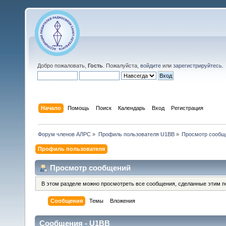
Добро пожаловать,
Гость
. Пожалуйста,
войдите
или
зарегистрируйтесь
.
Начало
Помощь
Поиск
Календарь
Вход
Регистрация
Форум членов АЛРС
»
Профиль пользователя U1BB
»
Просмотр сообщ
Профиль пользователя
Просмотр сообщений
В этом разделе можно просмотреть все сообщения, сделанные этим п
Сообщения
Темы
Вложения
Сообщения - U1BB