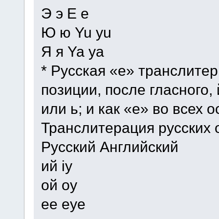
Э э E e
Ю ю Yu yu
Я я Ya ya
* Русская «е» транслитер
позиции, после гласного, 
или ь; и как «е» во всех 
Транслитерация русских 
Русский Английский
ий iy
ой oy
ее eye