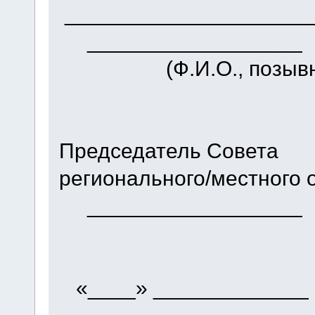
_______________
__________________
(Ф.И.О., позывно
(под
Председатель Совета
регионального/ме
__________________
(подп
«____» ___________