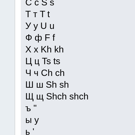
С с S s
Т т T t
У у U u
Ф ф F f
Х х Kh kh
Ц ц Ts ts
Ч ч Ch ch
Ш ш Sh sh
Щ щ Shch shch
ъ "
ы y
ь '