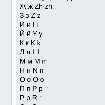
Ж ж Zh zh
З з Z z
И и I i
Й й Y y
К к K k
Л л L l
М м M m
Н н N n
О о O o
П п P p
Р р R r