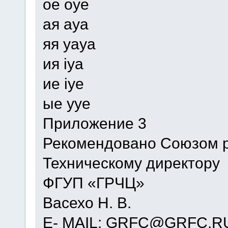
ое oye
ая aya
яя yaya
ия iya
ие iye
ые yye
Приложение 3
Рекомендовано Союзом 
Техническому директору
ФГУП «ГРЧЦ»
Васехо Н. В.
E- MAIL: GRFC@GRFC.R