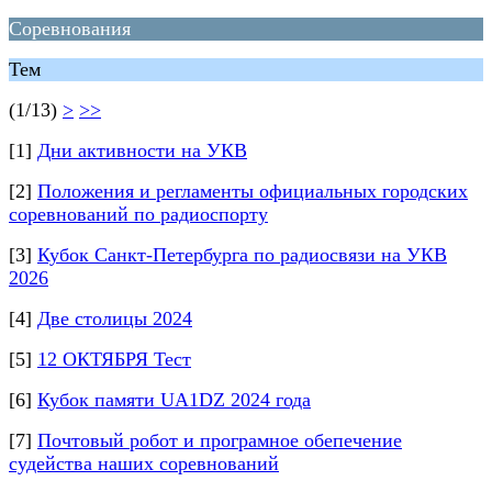
Соревнования
Тем
(1/13)
>
>>
[1]
Дни активности на УКВ
[2]
Положения и регламенты официальных городских
соревнований по радиоспорту
[3]
Кубок Санкт-Петербурга по радиосвязи на УКВ
2026
[4]
Две столицы 2024
[5]
12 ОКТЯБРЯ Тест
[6]
Кубок памяти UA1DZ 2024 года
[7]
Почтовый робот и програмное обепечение
судейства наших соревнований