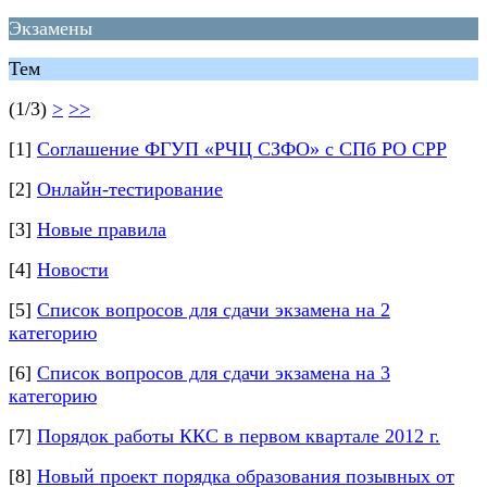
Экзамены
Тем
(1/3)
>
>>
[1]
Cоглашение ФГУП «РЧЦ CЗФО» с СПб РО СРР
[2]
Онлайн-тестирование
[3]
Новые правила
[4]
Новости
[5]
Список вопросов для сдачи экзамена на 2
категорию
[6]
Список вопросов для сдачи экзамена на 3
категорию
[7]
Порядок работы ККС в первом квартале 2012 г.
[8]
Новый проект порядка образования позывных от