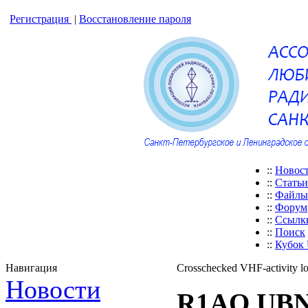
Регистрация
|
Восстановление пароля
::
Новос
::
Статьи
::
Файлы
::
Форум
::
Ссылк
::
Поиск
::
Кубок
Навигация
Crosschecked VHF-activity l
Новости
R1AO UBN