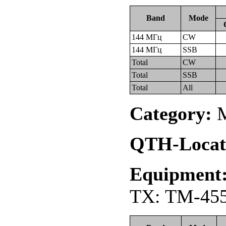
Band
Mode
144 МГц
CW
144 МГц
SSB
Total
CW
Total
SSB
Total
All
Category:
М
QTH-Locat
Equipment
TX: TM-455