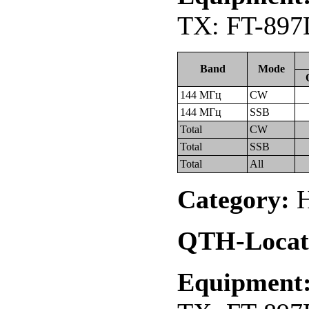
TX: FT-897
Band
Mode
144 МГц
CW
144 МГц
SSB
Total
CW
Total
SSB
Total
All
Category:
Н
QTH-Locat
Equipment