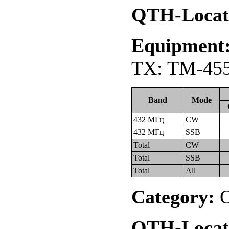
QTH-Locat
Equipment
TX: TM-455
Band
Mode
432 МГц
CW
432 МГц
SSB
Total
CW
Total
SSB
Total
All
Category:
О
QTH-Locat