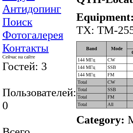
Антидопинг
Equipment
Поиск
TX: TM-255
Фотогалерея
Контакты
Band
Mode
Сейчас на сайте
144 МГц
CW
Гостей: 3
144 МГц
SSB
144 МГц
FM
Total
CW
Пользователей:
Total
SSB
Total
FM
0
Total
All
Category:
М
Всего