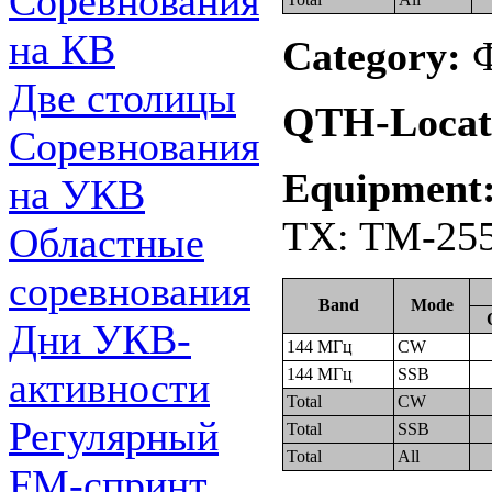
Соревнования
на КВ
Category:
Ф
Две столицы
QTH-Locat
Соревнования
Equipment
на УКВ
TX: TM-255
Областные
соревнования
Band
Mode
Дни УКВ-
144 МГц
CW
активности
144 МГц
SSB
Total
CW
Регулярный
Total
SSB
Total
All
FM-спринт