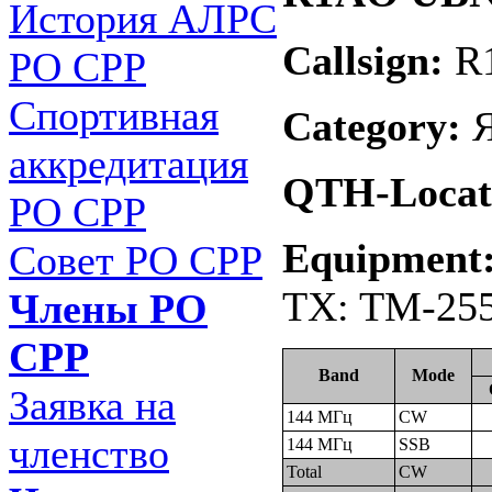
История АЛРС
Callsign:
R
РО СРР
Спортивная
Category:
Я
аккредитация
QTH-Locat
РО СРР
Equipment
Совет РО СРР
TX: TM-255
Члены РО
СРР
Band
Mode
Заявка на
144 МГц
CW
членство
144 МГц
SSB
Total
CW