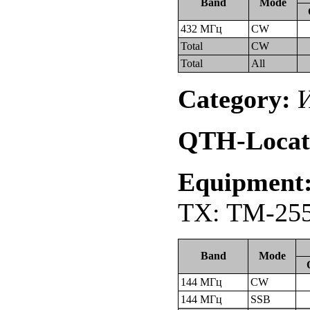
Band
Mode
432 МГц
CW
Total
CW
Total
All
Category:
И
QTH-Locat
Equipment
TX: TM-255
Band
Mode
144 МГц
CW
144 МГц
SSB