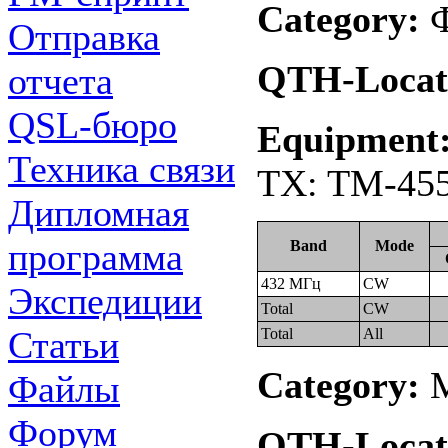
Category:
Ф
Отправка
QTH-Locat
отчета
QSL-бюро
Equipment
Техника связи
TX: TM-455
Дипломная
программа
Band
Mode
432 МГц
CW
Экспедиции
Total
CW
Статьи
Total
All
Category:
М
Файлы
Форум
QTH-Locat