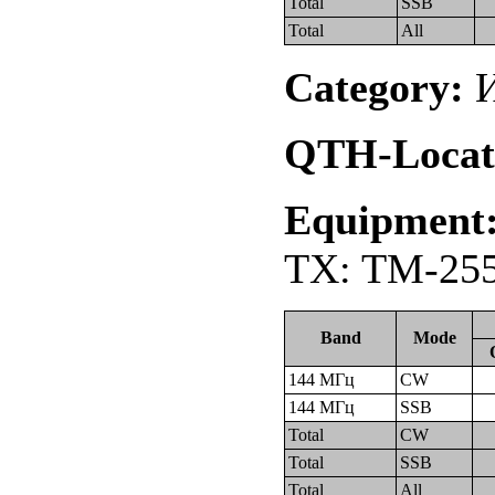
Total
SSB
Total
All
Category:
И
QTH-Locat
Equipment
TX: TM-255
Band
Mode
144 МГц
CW
144 МГц
SSB
Total
CW
Total
SSB
Total
All