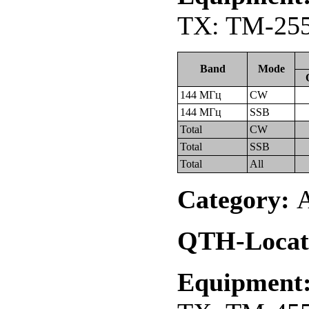
TX: TM-255
Band
Mode
144 МГц
CW
144 МГц
SSB
Total
CW
Total
SSB
Total
All
Category:
А
QTH-Locat
Equipment