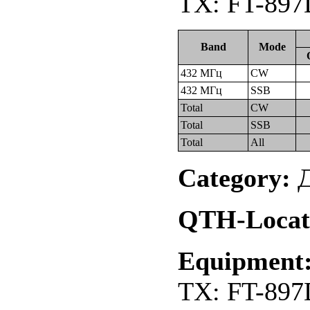
TX: FT-897
Band
Mode
432 МГц
CW
432 МГц
SSB
Total
CW
Total
SSB
Total
All
Category:
Д
QTH-Locat
Equipment
TX: FT-897