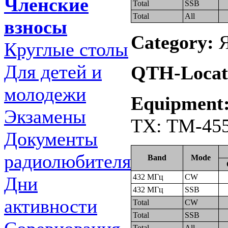
Членские
Total
SSB
Total
All
взносы
Category:
Я
Круглые столы
Для детей и
QTH-Locat
молодежи
Equipment
Экзамены
TX: TM-455
Документы
радиолюбителя
Band
Mode
432 МГц
CW
Дни
432 МГц
SSB
активности
Total
CW
Total
SSB
Total
All