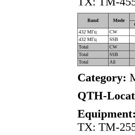
TX: TM-455
Band
Mode
432 МГц
CW
432 МГц
SSB
Total
CW
Total
SSB
Total
All
Category:
М
QTH-Locat
Equipment
TX: TM-255