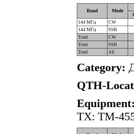
Band
Mode
144 МГц
CW
144 МГц
SSB
Total
CW
Total
SSB
Total
All
Category:
Д
QTH-Locat
Equipment
TX: TM-455