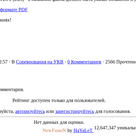
в формате PDF
.
ниях!
2:57 ·
В
Соревнования на УКВ
·
0 Комментариев
· 2566 Прочтени
омментария.
Рейтинг доступен только для пользователей.
уйста,
авторизуйтесь
или
зарегистрируйтесь
для голосования.
Нет данных для оценки.
12,647,347 уникаль
NewFusioN
by
HaYaLeT