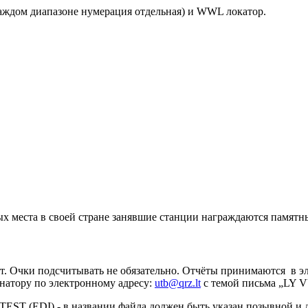
 каждом диапазоне нумерация отдельная) и WWL локатор.
вых места в своей стране занявшие станции награждаются памят
. Очки подсчитывать не обязательно. Отчёты принимаются в эл
натору по электронному адресу:
utb@qrz.lt
с темой письма „LY 
ST (EDI) - в названии файла должен быть указан позывной и д