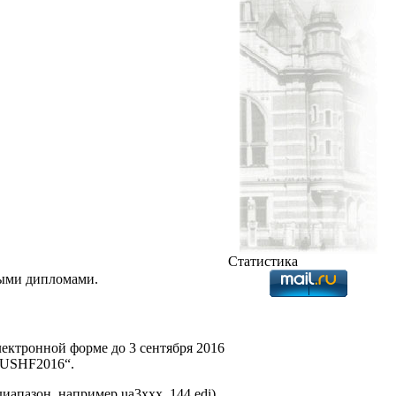
Статистика
ными дипломами.
ектронной форме до 3 сентября 2016
VUSHF2016“.
иапазон, например ua3xxx_144.edi).