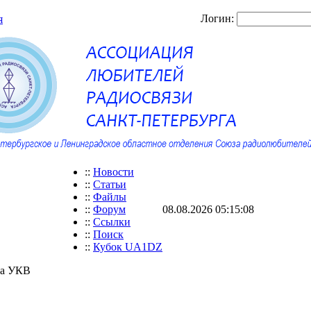
Логин:
я
::
Новости
::
Статьи
::
Файлы
::
Форум
08.08.2026 05:15:08
::
Ссылки
::
Поиск
::
Кубок UA1DZ
на УКВ