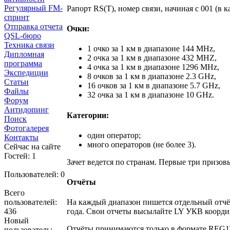
Регулярный FM-
Рапорт RS(T), номер связи, начиная с 001 (в
спринт
Отправка отчета
Очки:
QSL-бюро
Техника связи
1 очко за 1 км в диапазоне 144 MHz,
Дипломная
2 очка за 1 км в диапазоне 432 MHZ,
программа
4 очка за 1 км в диапазоне 1296 MHz,
Экспедиции
8 очков за 1 км в диапазоне 2.3 GHz,
Статьи
16 очков за 1 км в диапазоне 5.7 GHz,
Файлы
32 очка за 1 км в диапазоне 10 GHz.
Форум
Антидопинг
Категории:
Поиск
Фотогалерея
один оператор;
Контакты
много операторов (не более 3).
Сейчас на сайте
Гостей: 1
Зачет ведется по странам. Первые три призо
Пользователей: 0
Отчёты
Всего
пользователей:
На каждый диапазон пишется отдельный отчёт
436
года. Свои отчеты высылайте LY УКВ коорди
Новый
Отчёты принимаются только в формате REG1TE
пользователь: