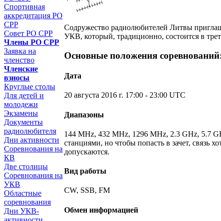
Спортивная
аккредитация РО
СРР
Содружество радиолюбителей Литвы приглаш
Совет РО СРР
УКВ, который, традиционно, состоится в трет
Члены РО СРР
Заявка на
Основные положения соревнований
членство
Членские
Дата
взносы
Круглые столы
20 августа 2016 г. 17:00 - 23:00 UTC
Для детей и
молодежи
Экзамены
Диапазоны
Документы
радиолюбителя
144 MHz, 432 MHz, 1296 MHz, 2.3 GHz, 5.7 G
Дни активности
станциями, но чтобы попасть в зачет, связь 
Соревнования на
допускаются.
КВ
Две столицы
Вид работы
Соревнования на
УКВ
CW, SSB, FM
Областные
соревнования
Обмен информацией
Дни УКВ-
активности